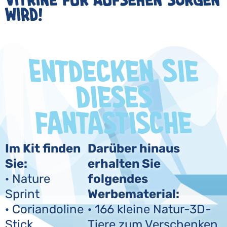
wird!
Entdecken Sie
dieses
fantastische
Im Kit finden
Darüber hinaus
Sie:
erhalten Sie
· Nature
folgendes
Sprint
Werbematerial:
· Coriandoline
· 166 kleine Natur-3D-
Stick
Tiere zum Verschenken