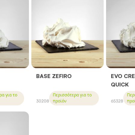
BASE ZEFIRO
EVO CR
QUICK
α για το
Περισσότερα για το
Περ
30208
προϊόν
65328
προ