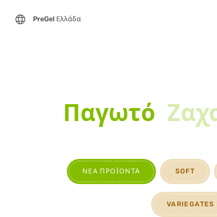
PreGel Ελλάδα
Παγωτό
Ζαχ
ΝΈΑ ΠΡΟΪΌΝΤΑ
SOFT
VARIEGATES 