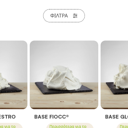
ΦΊΛΤΡΑ
ESTRO
BASE FIOCC®
BASE GL
α για το
Περισσότερα για το
Περι