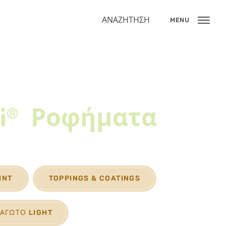
ΑΝΑΖΉΤΗΣΗ
MENU
i®
Ροφήματα
INT
TOPPINGS & COATINGS
ΑΓΩΤΌ LIGHT