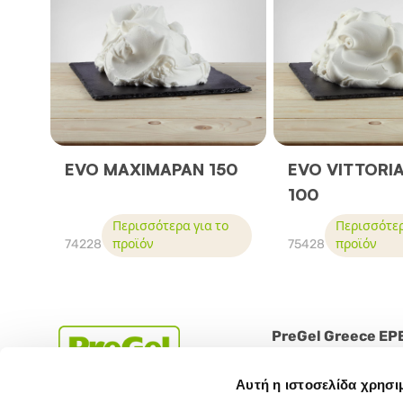
EVO MAXIMAPAN 150
EVO VITTORI
100
Περισσότερα για το
Περισσότερ
74228
προϊόν
75428
προϊόν
PreGel Greece EP
Agias Sofias 15, Thesi 
Αυτή η ιστοσελίδα χρησι
Aspropyrgos 19300