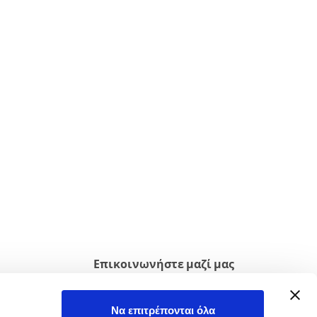
Επικοινωνήστε μαζί μας
Παρακαλούμε μην διστάσετε να
Υ
επικοινωνήσετε μαζί μας για
Να επιτρέπονται όλα