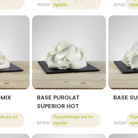
15008
προϊόν
59128
προ
OMIX
BASE PUROLAT
BASE SU
SUPERIOR HOT
α για το
Περισσότερα για το
Περ
59108
προϊόν
56328
προ