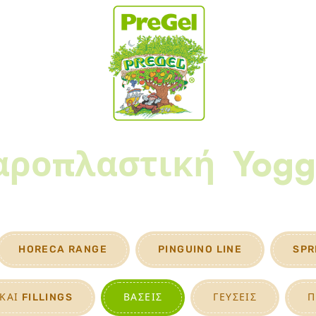
αροπλαστική
Yogg
HORECA RANGE
PINGUINO LINE
SPR
ΚΑΙ FILLINGS
ΒΆΣΕΙΣ
ΓΕΎΣΕΙΣ
Π