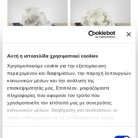
NEUTRO LATTE
SETAGEL® – VELLUTINA
Αυτή η ιστοσελίδα χρησιμοποιεί cookies
MAXIMUM
70422
82821
Χρησιμοποιούμε cookie για την εξατομίκευση
Περισσότερα για το προϊόν
περιεχομένου και διαφημίσεων, την παροχή λειτουργιών
Περισσότερα για το προϊόν
κοινωνικών μέσων και την ανάλυση της
επισκεψιμότητάς μας. Επιπλέον, μοιραζόμαστε
πληροφορίες που αφορούν τον τρόπο που
χρησιμοποιείτε τον ιστότοπό μας με συνεργάτες
κοινωνικών μέσων, διαφήμισης και αναλύσεων, οι
οποίοι ενδεχομένως να τις συνδυάσουν με άλλες
πληροφορίες που τους έχετε παραχωρήσει ή τις οποίες
έχουν συλλέξει σε σχέση με την από μέρους σας χρήση
Επιλογή