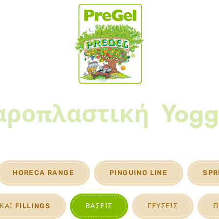
αροπλαστική
Yogg
HORECA RANGE
PINGUINO LINE
SPR
ΚΑΙ FILLINGS
ΒΆΣΕΙΣ
ΓΕΎΣΕΙΣ
Π