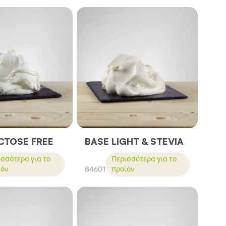
CTOSE FREE
BASE LIGHT & STEVIA
σσότερα για το
Περισσότερα για το
ϊόν
84601
προϊόν