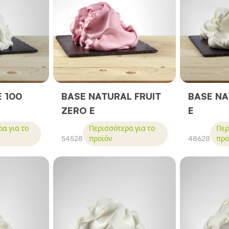
E 100
BASE NATURAL FRUIT
BASE NA
ZERO E
E
α για το
Περισσότερα για το
Περ
54528
προϊόν
48628
προ