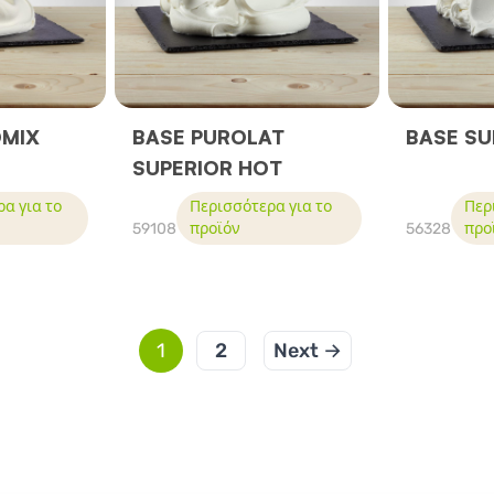
OMIX
BASE PUROLAT
BASE SU
SUPERIOR HOT
α για το
Περισσότερα για το
Περ
59108
προϊόν
56328
προ
1
2
Next →