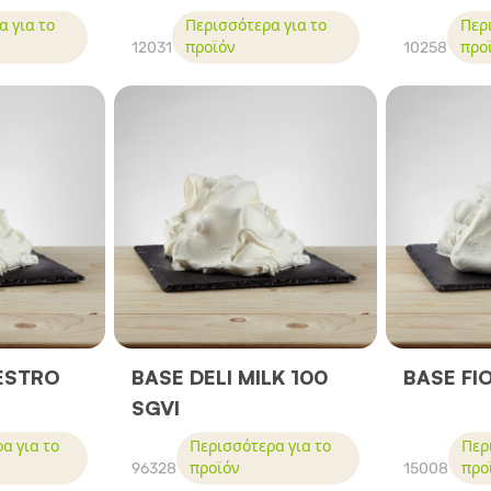
 για το
Περισσότερα για το
Περ
12031
προϊόν
10258
προ
ESTRO
BASE DELI MILK 100
BASE FI
SGVI
α για το
Περισσότερα για το
Περ
96328
προϊόν
15008
προ