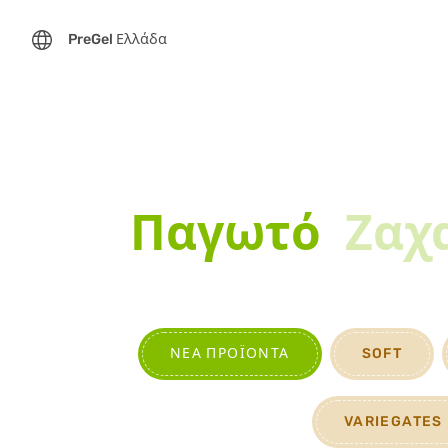
PreGel Ελλάδα
Παγωτό
Ζαχ
ΝΈΑ ΠΡΟΪΌΝΤΑ
SOFT
VARIEGATES 