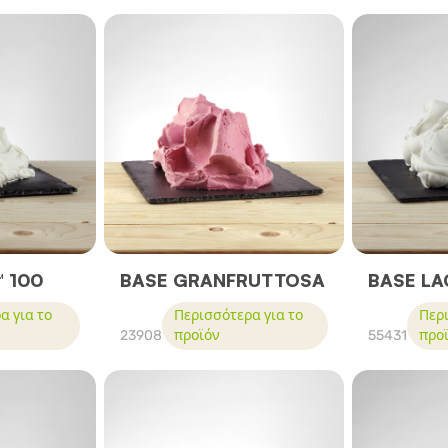
™ 100
BASE GRANFRUTTOSA
BASE LA
α για το
Περισσότερα για το
Περι
23908
προϊόν
55431
προ