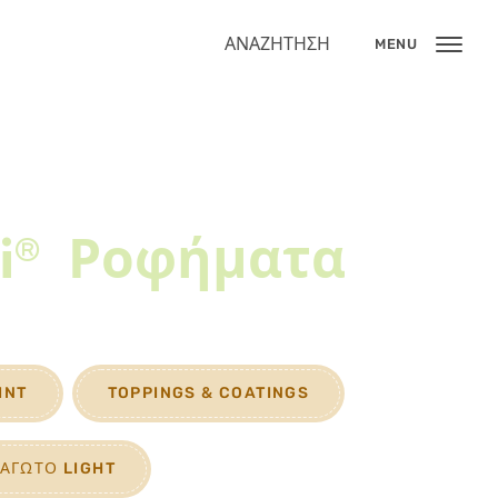
ΑΝΑΖΉΤΗΣΗ
MENU
i®
Ροφήματα
INT
TOPPINGS & COATINGS
ΑΓΩΤΌ LIGHT