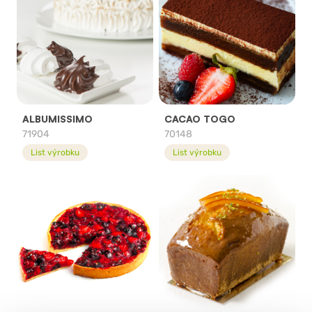
ALBUMISSIMO
CACAO TOGO
71904
70148
List výrobku
List výrobku