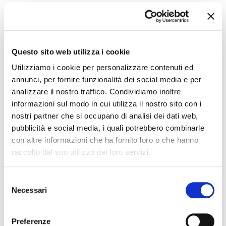
FRUTTAFIX™
GELOGLASS
36204
65476
List výrobku
List výrobku
Questo sito web utilizza i cookie
Utilizziamo i cookie per personalizzare contenuti ed
annunci, per fornire funzionalità dei social media e per
analizzare il nostro traffico. Condividiamo inoltre
informazioni sul modo in cui utilizza il nostro sito con i
nostri partner che si occupano di analisi dei dati web,
pubblicità e social media, i quali potrebbero combinarle
con altre informazioni che ha fornito loro o che hanno
raccolto dal suo utilizzo dei loro servizi.
LATTE SCREMATO V
MAGIC SUGAR
POLVERE
75604
24131
Selezione
List výrobku
Necessari
del
List výrobku
consenso
Preferenze