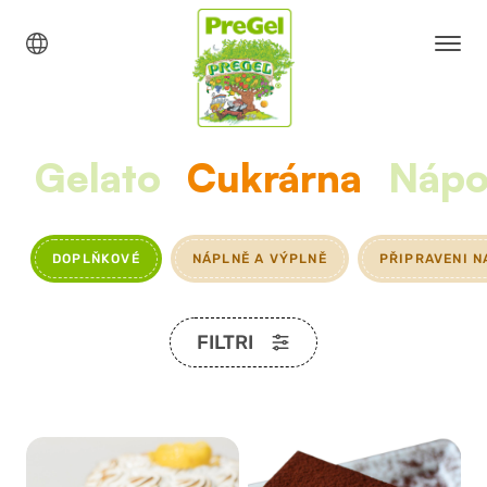
Gelato
Cukrárna
Nápo
DOPLŇKOVÉ
NÁPLNĚ A VÝPLNĚ
PŘIPRAVENI N
FILTRI