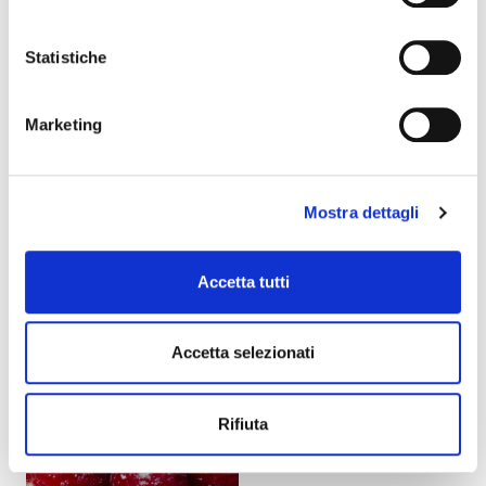
Statistiche
Marketing
OVISSIMO®
PREGELLINA® N°2 (PRO
Mostra dettagli
OBCHODY SE
70516
ZMRZLINOU)
List výrobku
79804
Accetta tutti
List výrobku
Accetta selezionati
Rifiuta