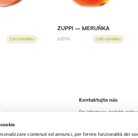
ZUPPI – MERUŇKA
List výrobku
62076
List výrobku
Kontaktujte nás
Pro informace, podněty nebo 
 unico
neváhejte kontaktovat.
n. 5/A
 cookie
 Frazione Arceto (Italy)
rsonalizzare contenuti ed annunci, per fornire funzionalità dei soc
KONTAKTUJTE NÁS