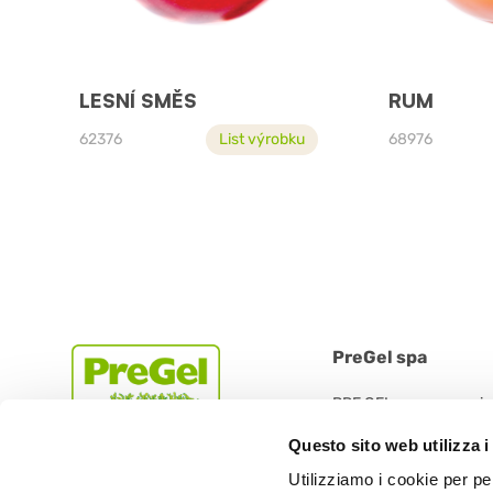
LESNÍ SMĚS
RUM
62376
List výrobku
68976
PreGel spa
PRE GEL spa con socio
Via 11 Settembre 2001 
Questo sito web utilizza i
42019 Scandiano (RE) -
Utilizziamo i cookie per pe