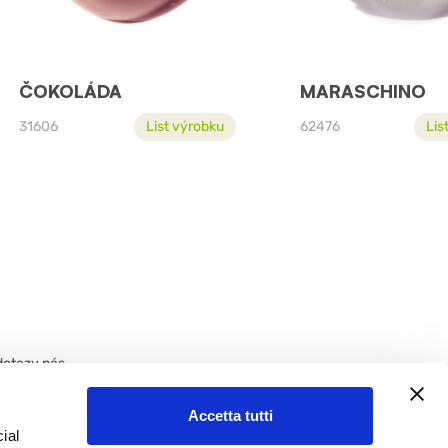
ČOKOLÁDA
MARASCHINO
31606
List výrobku
62476
Lis
dotazy nás
Accetta tutti
ial