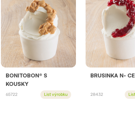
BONITOBON® S
BRUSINKA N- C
KOUSKY
65722
List výrobku
28432
Lis