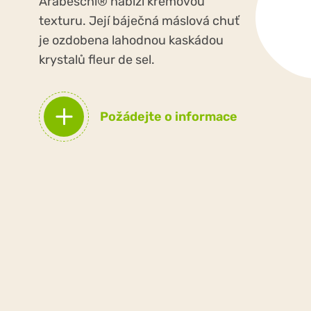
Arabeschi® nabízí krémovou
texturu. Její báječná máslová chuť
je ozdobena lahodnou kaskádou
krystalů fleur de sel.
Požádejte o informace