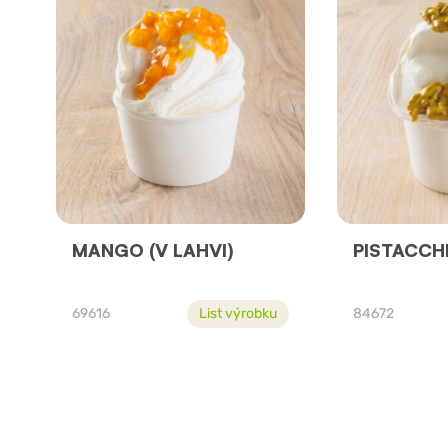
MANGO (V LAHVI)
PISTACCH
69616
List výrobku
84672