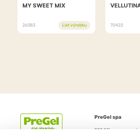
MY SWEET MIX
VELLUTIN
26383
List výrobku
70422
PreGel spa
PRE GEL spa con socio
Via 11 Settembre 2001 