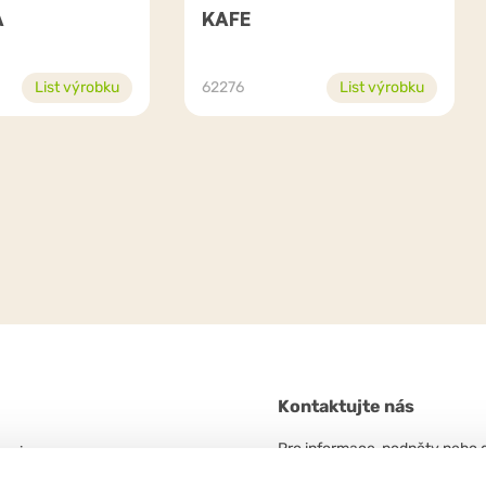
A
KAFE
List výrobku
62276
List výrobku
Kontaktujte nás
Pro informace, podněty nebo 
 unico
neváhejte kontaktovat.
n. 5/A