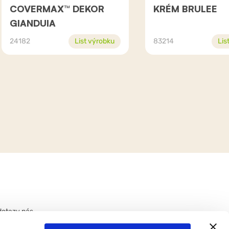
COVERMAX™ DEKOR
KRÉM BRULEE
GIANDUIA
24182
List výrobku
83214
Lis
dotazy nás