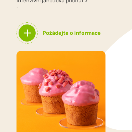
Intenzivní jahodová příchuť >
"
Požádejte o informace