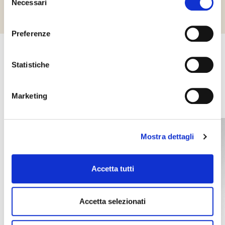
Necessari
del
consenso
Preferenze
Statistiche
Další produkty, které by vás mohly
zajímat
Marketing
Mostra dettagli
Accetta tutti
Accetta selezionati