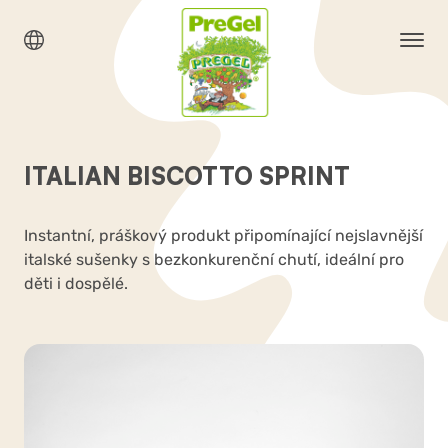
ITALIAN BISCOTTO SPRINT
Instantní, práškový produkt připomínající nejslavnější
italské sušenky s bezkonkurenční chutí, ideální pro
děti i dospělé.