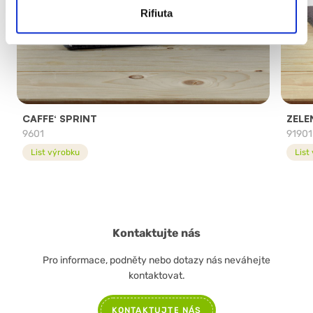
Rifiuta
CAFFE‘ SPRINT
ZELE
9601
91901
List výrobku
List
Kontaktujte nás
Pro informace, podněty nebo dotazy nás neváhejte
kontaktovat.
KONTAKTUJTE NÁS