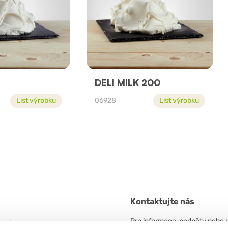
DELI MILK 200
List výrobku
06928
List výrobku
Kontaktujte nás
Pro informace, podněty nebo 
 unico