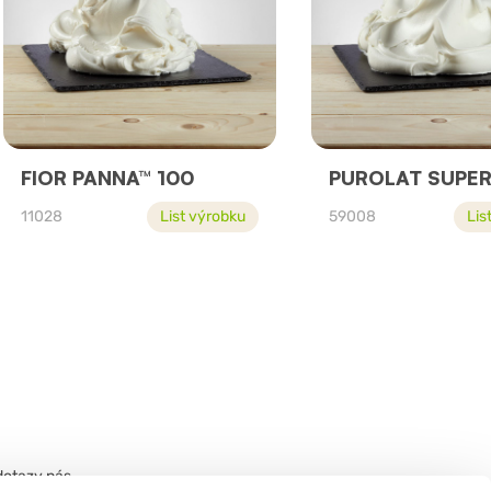
FIOR PANNA™ 100
PUROLAT SUPER
11028
List výrobku
59008
Lis
dotazy nás