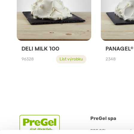
DELI MILK 100
PANAGEL®
96328
List výrobku
2348
PreGel spa
PRE GEL spa con socio