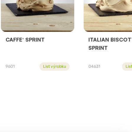
CAFFE‘ SPRINT
ITALIAN BISCO
SPRINT
9601
List výrobku
04631
Lis