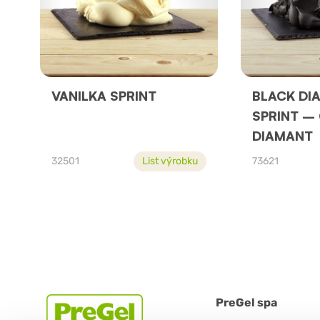
VANILKA SPRINT
BLACK DI
SPRINT –
DIAMANT
32501
List výrobku
73621
PreGel spa