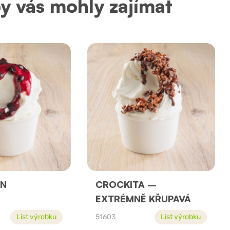
by vás mohly zajímat
 N
CROCKITA –
EXTRÉMNĚ KŘUPAVÁ
List výrobku
51603
List výrobku