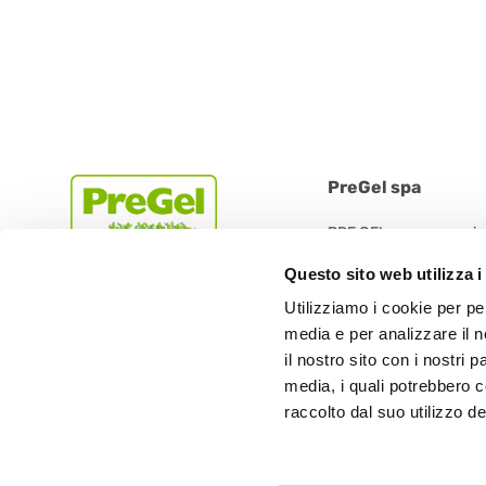
PreGel spa
PRE GEL spa con socio
Via 11 Settembre 2001 
Questo sito web utilizza i
42019 Scandiano (RE) -
Utilizziamo i cookie per pe
Tel.: +39.0522.394.211
media e per analizzare il n
Fax: +39.0522.394.30
il nostro sito con i nostri 
media, i quali potrebbero 
raccolto dal suo utilizzo dei