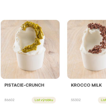
PISTACIE-CRUNCH
KROCCO MILK
86602
List výrobku
55302
Lis