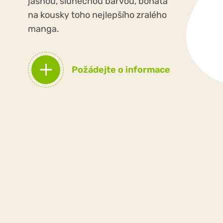
jasnou, slunečnou barvou, bohatá
na kousky toho nejlepšího zralého
manga.
Požádejte o informace