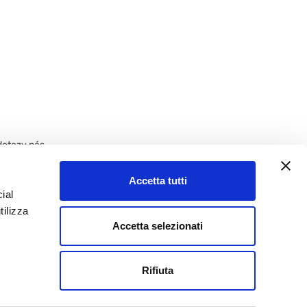
dotazy nás
Accetta tutti
ial
tilizza
Accetta selezionati
Rifiuta