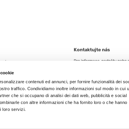
Kontaktujte nás
Pro informace, podněty nebo 
 unico
neváhejte kontaktovat.
n. 5/A
 cookie
 Frazione Arceto (Italy)
rsonalizzare contenuti ed annunci, per fornire funzionalità dei soc
KONTAKTUJTE NÁS
ostro traffico. Condividiamo inoltre informazioni sul modo in cui u
5
partner che si occupano di analisi dei dati web, pubblicità e social
combinarle con altre informazioni che ha fornito loro o che hanno
 loro servizi.