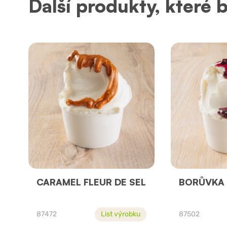
Další produkty, které 
CARAMEL FLEUR DE SEL
BORŮVKA
87472
List výrobku
87502