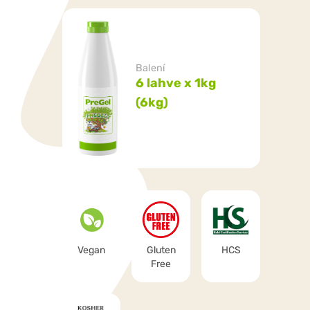
Balení
6 lahve x 1kg
(6kg)
Vegan
Gluten
HCS
Free