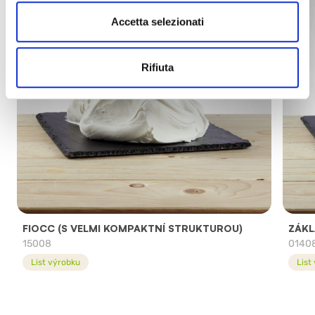
Accetta selezionati
Rifiuta
FIOCC (S VELMI KOMPAKTNÍ STRUKTUROU)
ZÁKL
15008
0140
List výrobku
List