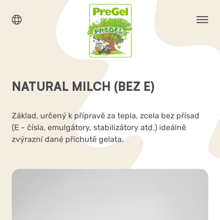
NATURAL MILCH (BEZ E)
Základ, určený k přípravě za tepla, zcela bez přísad
(E - čísla, emulgátory, stabilizátory atd.) ideálně
zvýrazní dané příchutě gelata.