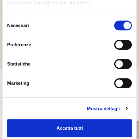
raccolto dal suo utilizzo dei loro servizi.
Gluten Free
Selezione
Necessari
del
consenso
Požádejte o informace
Preferenze
Statistiche
Marketing
Další produkty, které by vás mohly
zajímat
Mostra dettagli
Accetta tutti