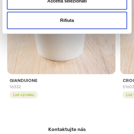
Accetta selezionati
Rifiuta
GIANDUIONE
CROC
16332
5160
List výrobku
List
Kontaktujte nás