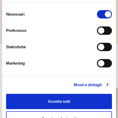
Selezione
Necessari
del
Požádejte o informace
consenso
Preferenze
Statistiche
Další produkty, které by vás mohly
Marketing
zajímat
Mostra dettagli
Accetta tutti