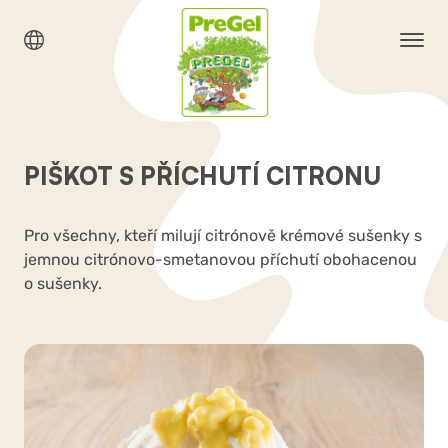
PIŠKOT S PŘÍCHUTÍ CITRONU
Pro všechny, kteří milují citrónově krémové sušenky s
jemnou citrónovo-smetanovou příchutí obohacenou
o sušenky.