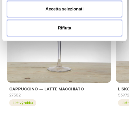
Accetta selezionati
Rifiuta
CAPPUCCINO – LATTE MACCHIATO
LÍSK
27502
5397
List výrobku
List