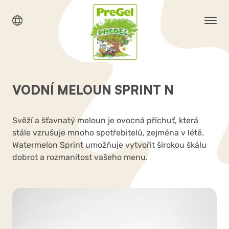
VODNÍ MELOUN SPRINT N
Svěží a šťavnatý meloun je ovocná příchuť, která
stále vzrušuje mnoho spotřebitelů, zejména v létě.
Watermelon Sprint umožňuje vytvořit širokou škálu
dobrot a rozmanitost vašeho menu.