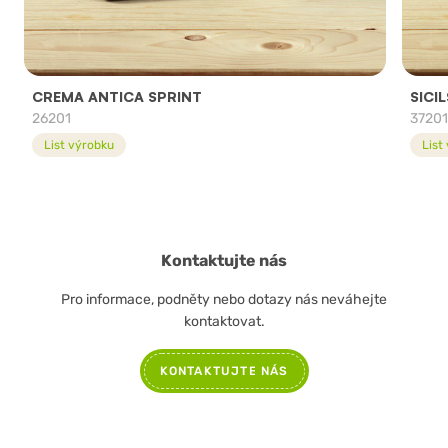
CREMA ANTICA SPRINT
SICI
26201
3720
List výrobku
List
Kontaktujte nás
Pro informace, podněty nebo dotazy nás neváhejte
kontaktovat.
KONTAKTUJTE NÁS