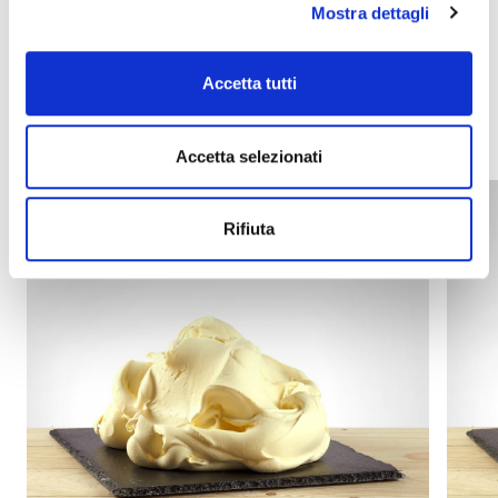
Mostra dettagli
Další produkty, které by vás mohly
Accetta tutti
zajímat
Accetta selezionati
Rifiuta