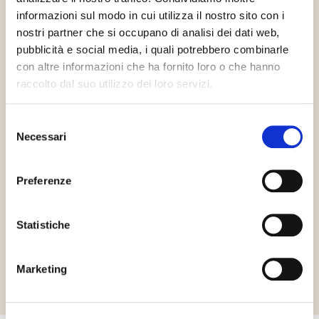
informazioni sul modo in cui utilizza il nostro sito con i
nostri partner che si occupano di analisi dei dati web,
pubblicità e social media, i quali potrebbero combinarle
Vegan
Dairy free
Gluten Free
con altre informazioni che ha fornito loro o che hanno
raccolto dal suo utilizzo dei loro servizi.
Selezione
Necessari
del
consenso
HCS
Halal Italia
Orthodox
Preferenze
Union Pareve
Statistiche
Požádejte o informace
Marketing