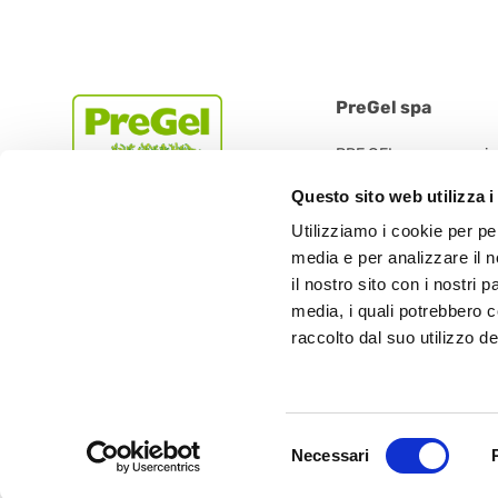
PreGel spa
PRE GEL spa con socio
Via 11 Settembre 2001 
Questo sito web utilizza i
42019 Scandiano (RE) -
Utilizziamo i cookie per pe
Tel.: +39.0522.394.211
media e per analizzare il n
Fax: +39.0522.394.30
il nostro sito con i nostri 
media, i quali potrebbero 
raccolto dal suo utilizzo dei
Cap. Soc. € 1.548.000,00 i.v. - R.E.
Selezione
Necessari
del
consenso