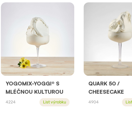
YOGOMIX-YOGGI® S
QUARK 50 /
MLÉČNOU KULTUROU
CHEESECAKE
4224
List výrobku
4904
Lis