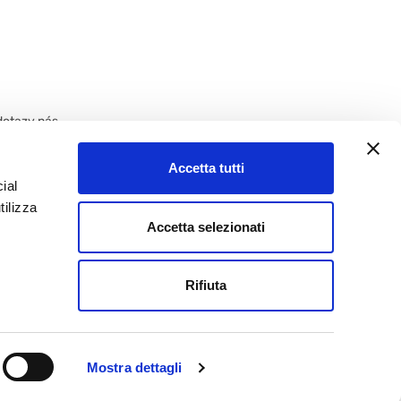
dotazy nás
Accetta tutti
ial
tilizza
Accetta selezionati
Rifiuta
criz. Reg. Imprese RE: IT 01133190353
Mostra dettagli