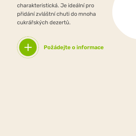
charakteristická. Je ideální pro
přidání zvláštní chuti do mnoha
cukrářských dezertů.
Požádejte o informace