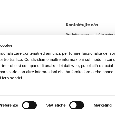
Kontaktujte nás
Pro informace, podněty nebo 
 unico
neváhejte kontaktovat.
n. 5/A
 cookie
 Frazione Arceto (Italy)
rsonalizzare contenuti ed annunci, per fornire funzionalità dei soc
KONTAKTUJTE NÁS
ostro traffico. Condividiamo inoltre informazioni sul modo in cui u
5
partner che si occupano di analisi dei dati web, pubblicità e social
combinarle con altre informazioni che ha fornito loro o che hanno
 loro servizi.
A. Reggio E. n. 161306 - N. MECC RE-003397 - Cod. Fisc. – P. IVA e N. Is
Preferenze
Statistiche
Marketing
© 2021 PreGel s.p.a.. All rights reserved.