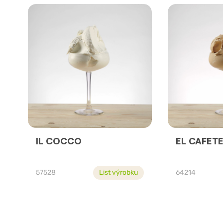
IL COCCO
EL CAFET
57528
List výrobku
64214