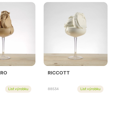
ERO
RICCOTT
List výrobku
88534
List výrobku