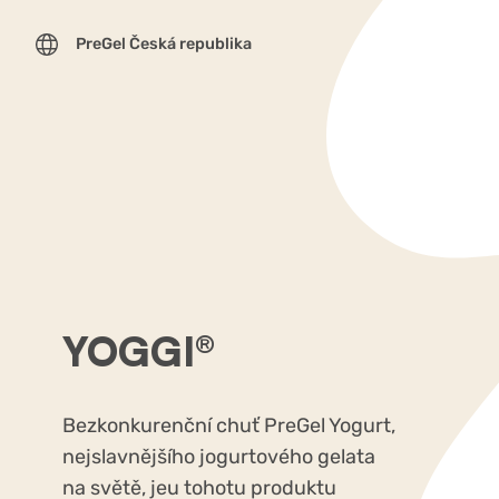
PreGel Česká republika
YOGGI®
Bezkonkurenční chuť PreGel Yogurt,
nejslavnějšího jogurtového gelata
na světě, jeu tohotu produktu