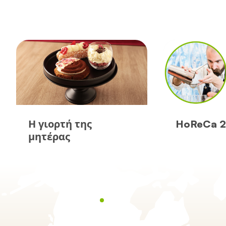
Η γιορτή της
HoReCa 
μητέρας