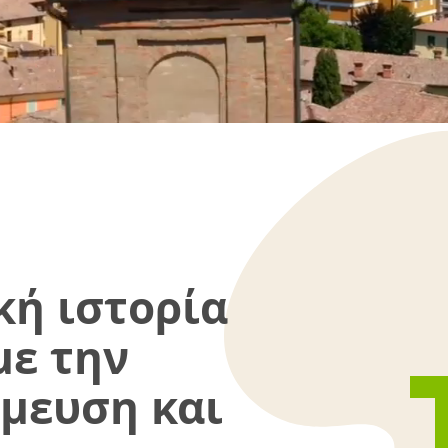
κή ιστορία
με την
σμευση και