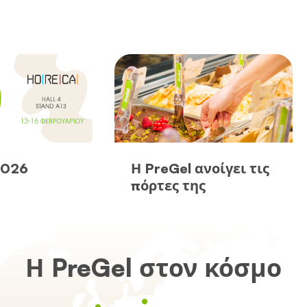
2026
Η PreGel ανοίγει τις
πόρτες της
Η PreGel στον κόσμο