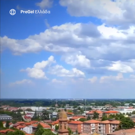
PreGel Ελλάδα