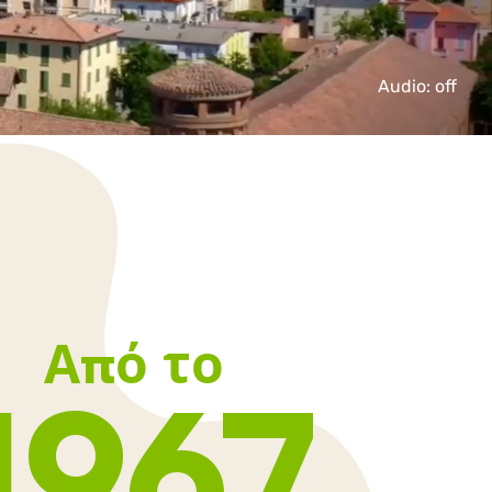
Audio: off
Από
το
1967