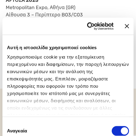
ΑΡΤΟΖΑ 2025
Metropolitan Expo, Αθήνα (GR)
Αίθουσα 3 – Περίπτερο B03/C03
21 – 24 Φεβρουαρίου 2025
https://www.artoza.com/en/
Αυτή η ιστοσελίδα χρησιμοποιεί cookies
Χρησιμοποιούμε cookie για την εξατομίκευση
περιεχομένου και διαφημίσεων, την παροχή λειτουργιών
03/02/2025
κοινωνικών μέσων και την ανάλυση της
επισκεψιμότητάς μας. Επιπλέον, μοιραζόμαστε
πληροφορίες που αφορούν τον τρόπο που
χρησιμοποιείτε τον ιστότοπό μας με συνεργάτες
κοινωνικών μέσων, διαφήμισης και αναλύσεων, οι
οποίοι ενδεχομένως να τις συνδυάσουν με άλλες
Άλλα νέα που μπορεί να
πληροφορίες που τους έχετε παραχωρήσει ή τις οποίες
σας ενδιαφέρουν
έχουν συλλέξει σε σχέση με την από μέρους σας χρήση
Επιλογή
των υπηρεσιών τους.
Αναγκαία
συγκατάθεσης