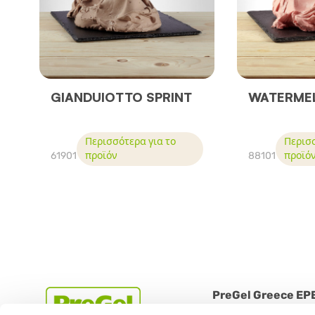
GIANDUIOTTO SPRINT
WATERMEL
Περισσότερα για το
Περισσ
61901
προϊόν
88101
προϊό
PreGel Greece EP