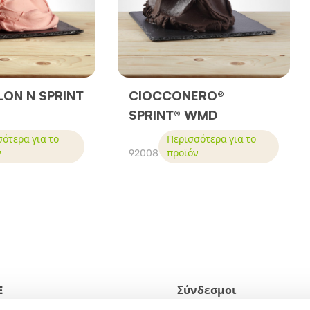
ON N SPRINT
CIOCCONERO®
SPRINT® WMD
ότερα για το
Περισσότερα για το
ν
92008
προϊόν
E
Σύνδεσμοι