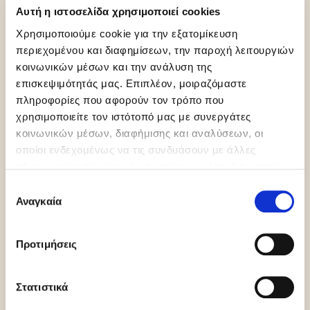
Αυτή η ιστοσελίδα χρησιμοποιεί cookies
Χρησιμοποιούμε cookie για την εξατομίκευση
περιεχομένου και διαφημίσεων, την παροχή λειτουργιών
κοινωνικών μέσων και την ανάλυση της
HCS
Halal Italia
Vegan
επισκεψιμότητάς μας. Επιπλέον, μοιραζόμαστε
πληροφορίες που αφορούν τον τρόπο που
χρησιμοποιείτε τον ιστότοπό μας με συνεργάτες
κοινωνικών μέσων, διαφήμισης και αναλύσεων, οι
οποίοι ενδεχομένως να τις συνδυάσουν με άλλες
πληροφορίες που τους έχετε παραχωρήσει ή τις οποίες
έχουν συλλέξει σε σχέση με την από μέρους σας χρήση
Orthodox
Kosher
Gluten Free
Επιλογή
των υπηρεσιών τους.
Union Pareve
Pareve
Αναγκαία
συγκατάθεσης
Προτιμήσεις
Περισσότερες πληροφορίες
Στατιστικά