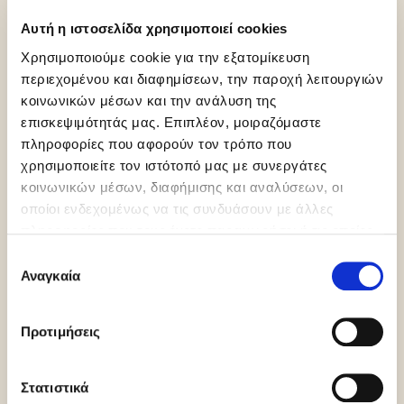
Αυτή η ιστοσελίδα χρησιμοποιεί cookies
Χρησιμοποιούμε cookie για την εξατομίκευση
περιεχομένου και διαφημίσεων, την παροχή λειτουργιών
κοινωνικών μέσων και την ανάλυση της
επισκεψιμότητάς μας. Επιπλέον, μοιραζόμαστε
Gluten Free
Orthodox
Vegan
πληροφορίες που αφορούν τον τρόπο που
Union Pareve
χρησιμοποιείτε τον ιστότοπό μας με συνεργάτες
κοινωνικών μέσων, διαφήμισης και αναλύσεων, οι
οποίοι ενδεχομένως να τις συνδυάσουν με άλλες
πληροφορίες που τους έχετε παραχωρήσει ή τις οποίες
έχουν συλλέξει σε σχέση με την από μέρους σας χρήση
Επιλογή
των υπηρεσιών τους.
Αναγκαία
συγκατάθεσης
Halal Italia
HCS
Dairy free
Προτιμήσεις
Περισσότερες πληροφορίες
Στατιστικά