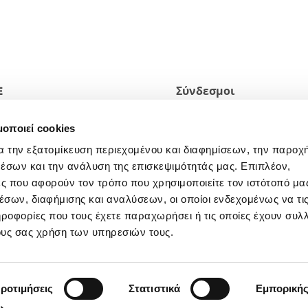
E
Σύνδεσμοι
2 Pefka
Η ΠΟΛΙΤΙΚΗ ΑΠΟΡΡΗΤΟΥ ΤΟ
μοποιεί cookies
ΙΣΤΟΤΟΠΟΥ
α την εξατομίκευση περιεχομένου και διαφημίσεων, την παροχ
ΝΟΜΙΚΗ ΑΝΑΚΟΙΝΩΣΗ
έσων και την ανάλυση της επισκεψιμότητάς μας. Επιπλέον,
Εγγραφείτε στο ενημερωτικό
ς που αφορούν τον τρόπο που χρησιμοποιείτε τον ιστότοπό μα
δελτίο
σων, διαφήμισης και αναλύσεων, οι οποίοι ενδεχομένως να τι
οφορίες που τους έχετε παραχωρήσει ή τις οποίες έχουν συλλ
ους σας χρήση των υπηρεσιών τους.
ροτιμήσεις
Στατιστικά
Εμπορική
A. Reggio E. n. 161306 - N. MECC RE-003397 - Cod. Fisc. – P. IVA e N. Is