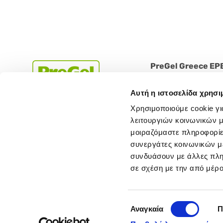
PreGel Greece EP
Agias Sofias 15, Thesi 
Αυτή η ιστοσελίδα χρησι
Aspropyrgos 19300
Χρησιμοποιούμε cookie γι
Greece
λειτουργιών κοινωνικών μ
Tel . 210 9310123
μοιραζόμαστε πληροφορίε
ΓΕΜΗ 146809101000
συνεργάτες κοινωνικών μέ
συνδυάσουν με άλλες πληρ
σε σχέση με την από μέρ
Επιλογή
Αναγκαία
Π
συγκατάθεσης
Cap. Soc. € 1.548.000,00 i.v. - R.E.