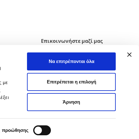
Επικοινωνήστε μαζί μας
Παρακαλούμε μην διστάσετε να
Υ
επικοινωνήσετε μαζί μας για
Να επιτρέπονται όλα
περισσότερες πληροφορίες ή
ή
προτάσεις
 μας
Επιτρέπεται η επιλογή
ς με
ς
ΕΠΙΚΟΙΝΩΝΉΣΤΕ ΜΑΖΊ
ΜΑΣ
έξει
Άρνηση
ς προώθησης
criz. Reg. Imprese RE: IT 01133190353