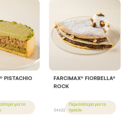
® PISTACHIO
FARCIMAX® FIORBELLA®
ROCK
σότερα για το
Περισσότερα για το
ν
34632
προϊόν