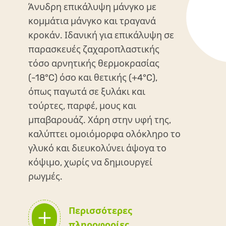
Άνυδρη επικάλυψη μάνγκο με
κομμάτια μάνγκο και τραγανά
κροκάν. Ιδανική για επικάλυψη σε
παρασκευές ζαχαροπλαστικής
τόσο αρνητικής θερμοκρασίας
(-18°C) όσο και θετικής (+4°C),
όπως παγωτά σε ξυλάκι και
τούρτες, παρφέ, μους και
μπαβαρουάζ. Χάρη στην υφή της,
καλύπτει ομοιόμορφα ολόκληρο το
γλυκό και διευκολύνει άψογα το
κόψιμο, χωρίς να δημιουργεί
ρωγμές.
Περισσότερες
πληροφορίες