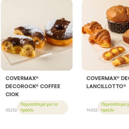
COVERMAX®
COVERMAX® DE
DECOROCK® COFFEE
LANCILLOTTO®
CIOK
Περισσότερα για το
Περισσότερα γ
35232
προϊόν
14252
προϊόν