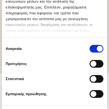
κοινωνικών μέσων και την ανάλυση της
επισκεψιμότητάς μας. Επιπλέον, μοιραζόμαστε
πληροφορίες που αφορούν τον τρόπο που
χρησιμοποιείτε τον ιστότοπό μας με συνεργάτες
κοινωνικών μέσων, διαφήμισης και αναλύσεων, οι
HCS
Palm Oil Free
Gluten Free
οποίοι ενδεχομένως να τις συνδυάσουν με άλλες
πληροφορίες που τους έχετε παραχωρήσει ή τις οποίες
έχουν συλλέξει σε σχέση με την από μέρους σας χρήση
Επιλογή
των υπηρεσιών τους.
Αναγκαία
συγκατάθεσης
Περισσότερες πληροφορίες
Προτιμήσεις
Στατιστικά
Σχετικά προϊόντα
Εμπορικής προώθησης