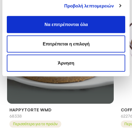
Προβολή λεπτομερειών
Να επιτρέπονται όλα
Επιτρέπεται η επιλογή
Άρνηση
HAPPYTORTE WMD
COFF
68338
6227
Περισσότερα για το προϊόν
Περι