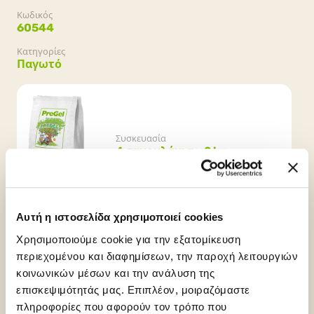
Κωδικός
60544
Κατηγορίες
Παγωτό
Συσκευασία
4 σακουλάκια x 2 kg
Αυτή η ιστοσελίδα χρησιμοποιεί cookies
Χρησιμοποιούμε cookie για την εξατομίκευση
περιεχομένου και διαφημίσεων, την παροχή λειτουργιών
κοινωνικών μέσων και την ανάλυση της
επισκεψιμότητάς μας. Επιπλέον, μοιραζόμαστε
πληροφορίες που αφορούν τον τρόπο που
Gluten Free
Palm Oil Free
Vegan