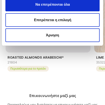
Να επιτρέπονται όλα
Επιτρέπεται η επιλογή
Άρνηση
ROASTED ALMONDS ARABESCHI®
LIME
21804
3532
Περισσότερα για το προϊόν
Περι
Επικοινωνήστε μαζί μας
Παρακαλούμε μην διστάσετε να επικοινωνήσετε μαζί μας