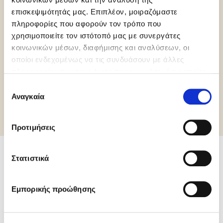
επισκεψιμότητάς μας. Επιπλέον, μοιραζόμαστε
πληροφορίες που αφορούν τον τρόπο που
χρησιμοποιείτε τον ιστότοπό μας με συνεργάτες
Gluten Free
Vegan
κοινωνικών μέσων, διαφήμισης και αναλύσεων, οι
οποίοι ενδεχομένως να τις συνδυάσουν με άλλες
πληροφορίες που τους έχετε παραχωρήσει ή τις οποίες
έχουν συλλέξει σε σχέση με την από μέρους σας χρήση
Επιλογή
Περισσότερες πληροφορίες
των υπηρεσιών τους.
Αναγκαία
συγκατάθεσης
Προτιμήσεις
Στατιστικά
Σχετικά προϊόντα
Εμπορικής προώθησης