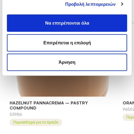
Προβολή λεπτομερειών
Να επιτρέπονται όλα
Επιτρέπεται η επιλογή
Άρνηση
HAZELNUT PANNACREMA – PASTRY
ORAN
COMPOUND
9650
53986
Περι
Περισσότερα για το προϊόν