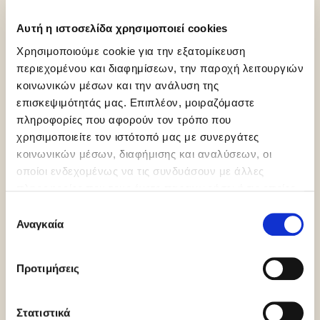
Αυτή η ιστοσελίδα χρησιμοποιεί cookies
Χρησιμοποιούμε cookie για την εξατομίκευση
περιεχομένου και διαφημίσεων, την παροχή λειτουργιών
κοινωνικών μέσων και την ανάλυση της
επισκεψιμότητάς μας. Επιπλέον, μοιραζόμαστε
πληροφορίες που αφορούν τον τρόπο που
Gluten Free
Orthodox
Vegan
Union Pareve
χρησιμοποιείτε τον ιστότοπό μας με συνεργάτες
κοινωνικών μέσων, διαφήμισης και αναλύσεων, οι
οποίοι ενδεχομένως να τις συνδυάσουν με άλλες
πληροφορίες που τους έχετε παραχωρήσει ή τις οποίες
έχουν συλλέξει σε σχέση με την από μέρους σας χρήση
Επιλογή
των υπηρεσιών τους.
Αναγκαία
συγκατάθεσης
Dairy free
Προτιμήσεις
Στατιστικά
Περισσότερες πληροφορίες