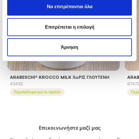
Να επιτρέπονται όλα
Επιτρέπεται η επιλογή
Άρνηση
ARABESCHI® KROCCO MILK ΧΩΡΊΣ ΓΛΟΥΤΈΝΗ
ARAB
43432
8747
Περισσότερα για το προϊόν
Περι
Επικοινωνήστε μαζί μας