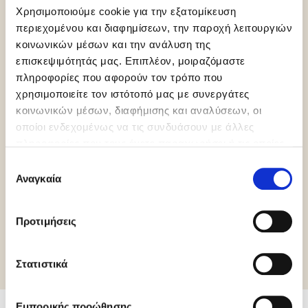
Χρησιμοποιούμε cookie για την εξατομίκευση
περιεχομένου και διαφημίσεων, την παροχή λειτουργιών
κοινωνικών μέσων και την ανάλυση της
επισκεψιμότητάς μας. Επιπλέον, μοιραζόμαστε
πληροφορίες που αφορούν τον τρόπο που
χρησιμοποιείτε τον ιστότοπό μας με συνεργάτες
κοινωνικών μέσων, διαφήμισης και αναλύσεων, οι
οποίοι ενδεχομένως να τις συνδυάσουν με άλλες
πληροφορίες που τους έχετε παραχωρήσει ή τις οποίες
έχουν συλλέξει σε σχέση με την από μέρους σας χρήση
Επιλογή
Lactose Free
HCS
Gluten Free
των υπηρεσιών τους.
Αναγκαία
συγκατάθεσης
Προτιμήσεις
Περισσότερες πληροφορίες
Στατιστικά
Εμπορικής προώθησης