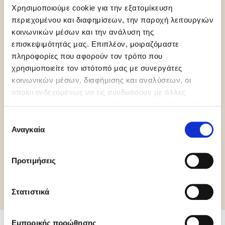
Χρησιμοποιούμε cookie για την εξατομίκευση
περιεχομένου και διαφημίσεων, την παροχή λειτουργιών
Kosher
HCS
Vegan
κοινωνικών μέσων και την ανάλυση της
Chalavi
επισκεψιμότητάς μας. Επιπλέον, μοιραζόμαστε
πληροφορίες που αφορούν τον τρόπο που
χρησιμοποιείτε τον ιστότοπό μας με συνεργάτες
κοινωνικών μέσων, διαφήμισης και αναλύσεων, οι
οποίοι ενδεχομένως να τις συνδυάσουν με άλλες
πληροφορίες που τους έχετε παραχωρήσει ή τις οποίες
έχουν συλλέξει σε σχέση με την από μέρους σας χρήση
Επιλογή
Palm Oil Free
Gluten Free
των υπηρεσιών τους.
Αναγκαία
συγκατάθεσης
Προτιμήσεις
Περισσότερες πληροφορίες
Στατιστικά
Εμπορικής προώθησης