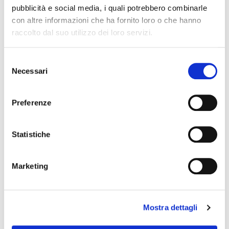
86054
pubblicità e social media, i quali potrebbero combinarle
Termék adatlap
Termék adatlap
con altre informazioni che ha fornito loro o che hanno
raccolto dal suo utilizzo dei loro servizi.
Selezione
Necessari
del
consenso
Preferenze
Statistiche
REGIUM FRUIT
STRAWBERRY
30766
Marketing
Termék adatlap
Mostra dettagli
Kapcsolatfelvétel