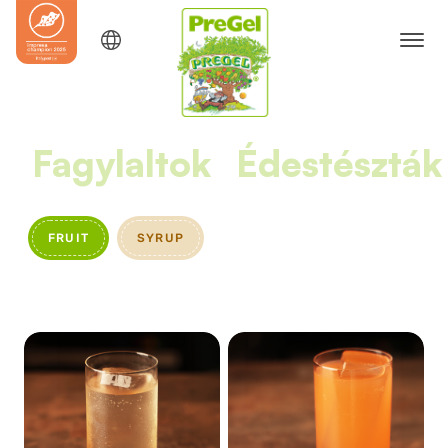
Fagylaltok
Édestészták
FRUIT
SYRUP