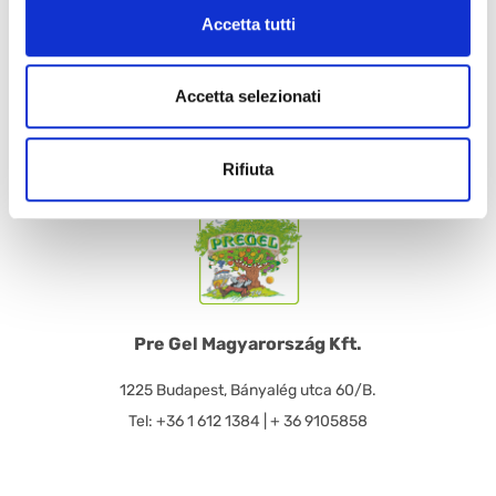
Kérjük ne habozzon kapcsolatba lépni velünk! Érdeklődését
Accetta tutti
szeretettel várjuk a honlapon feltüntetett elérhetőségeken.
KAPCSOLATFELVÉTEL
Accetta selezionati
Rifiuta
Pre Gel Magyarország Kft.
1225 Budapest, Bányalég utca 60/B.
Tel: +36 1 612 1384 | + 36 9105858