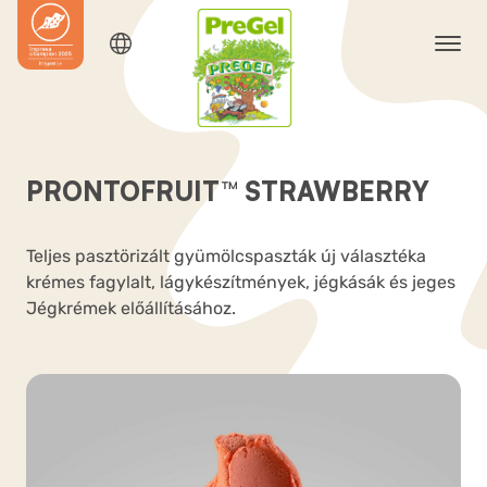
PRONTOFRUIT™ STRAWBERRY
Teljes pasztörizált gyümölcspaszták új választéka
krémes fagylalt, lágykészítmények, jégkásák és jeges
Jégkrémek előállításához.