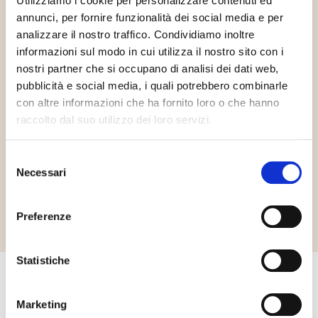
Utilizziamo i cookie per personalizzare contenuti ed
Vegán
Gluténmentes
Halal Italia
annunci, per fornire funzionalità dei social media e per
analizzare il nostro traffico. Condividiamo inoltre
informazioni sul modo in cui utilizza il nostro sito con i
nostri partner che si occupano di analisi dei dati web,
pubblicità e social media, i quali potrebbero combinarle
con altre informazioni che ha fornito loro o che hanno
raccolto dal suo utilizzo dei loro servizi.
HCS
Selezione
Necessari
del
Richiedi informazioni
consenso
Preferenze
Statistiche
Egyéb termékek, amelyek
Marketing