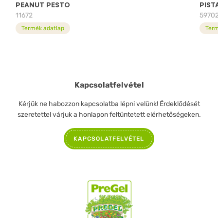
PEANUT PESTO
PIST
11672
5970
Termék adatlap
Term
Kapcsolatfelvétel
Kérjük ne habozzon kapcsolatba lépni velünk! Érdeklődését
szeretettel várjuk a honlapon feltüntetett elérhetőségeken.
KAPCSOLATFELVÉTEL