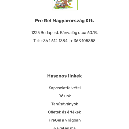
Pre Gel Magyarország Kft.
1225 Budapest, Bányalég utca 60/B.
Tel: +36 1 612 1384 | + 36 9105858
Hasznos linkek
Kapcsolatfelvétel
Rólunk
Tanúsítványok
Ötletek és értékek
PreGel a világban
A PreGel ma