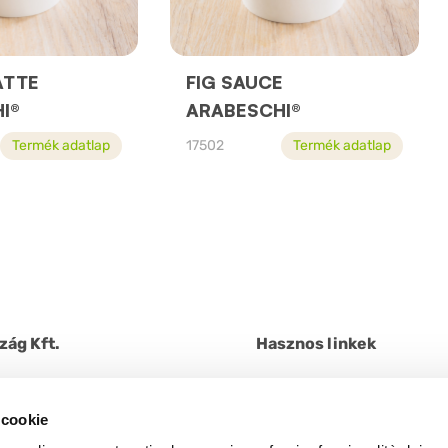
ATTE
FIG SAUCE
I®
ARABESCHI®
Termék adatlap
17502
Termék adatlap
zág Kft.
Hasznos linkek
ég utca 60/B.
Kapcsolatfelvétel
+ 36 9105858
Rólunk
 cookie
Tanúsítványok