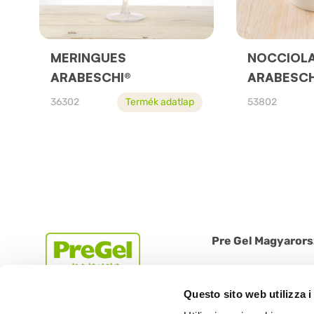
MERINGUES
NOCCIOL
ARABESCHI®
ARABESCH
36302
Termék adatlap
53802
Pre Gel Magyarors
1225 Budapest, Bányal
Tel: +36 1 612 1384 | 
Questo sito web utilizza i