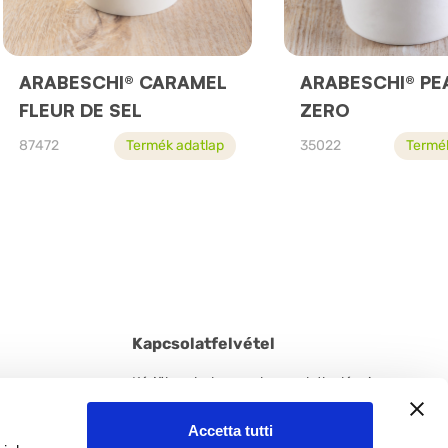
ARABESCHI® CARAMEL
ARABESCHI® PE
FLEUR DE SEL
ZERO
87472
Termék adatlap
35022
Termé
Kapcsolatfelvétel
Kérjük ne habozzon kapcsolatba lépni
velünk! Érdeklődését szeretettel várjuk a
honlapon feltüntetett elérhetőségeken.
Accetta tutti