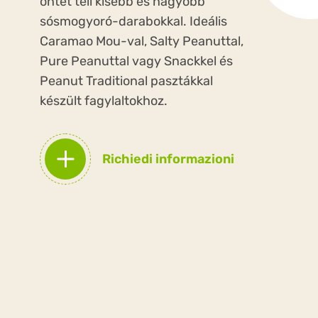
öntet teli kisebb és nagyobb
sósmogyoró-darabokkal. Ideális
Caramao Mou-val, Salty Peanuttal,
Pure Peanuttal vagy Snackkel és
Peanut Traditional pasztákkal
készült fagylaltokhoz.
Richiedi informazioni