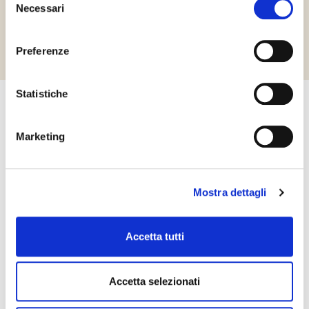
Necessari
del
Richiedi informazioni
consenso
Preferenze
Statistiche
Kapcsolatfelvétel
Marketing
Kérjük ne habozzon kapcsolatba lépni velünk! Érdeklődését
szeretettel várjuk a honlapon feltüntetett elérhetőségeken.
KAPCSOLATFELVÉTEL
Mostra dettagli
Accetta tutti
Accetta selezionati