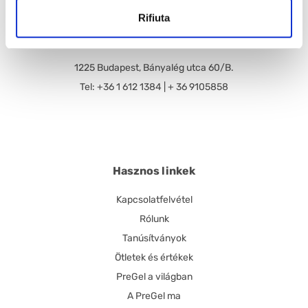
Rifiuta
Pre Gel Magyarország Kft.
1225 Budapest, Bányalég utca 60/B.
Tel: +36 1 612 1384 | + 36 9105858
Hasznos linkek
Kapcsolatfelvétel
Rólunk
Tanúsítványok
Ötletek és értékek
PreGel a világban
A PreGel ma