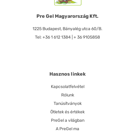
Pre Gel Magyarország Kft.
1225 Budapest, Bányalég utca 60/B.
Tel: +36 1 612 1384 | + 36 9105858
Hasznos linkek
Kapcsolatfelvétel
Rólunk
Tanúsítványok
Ötletek és értékek
PreGel a világban
A PreGel ma