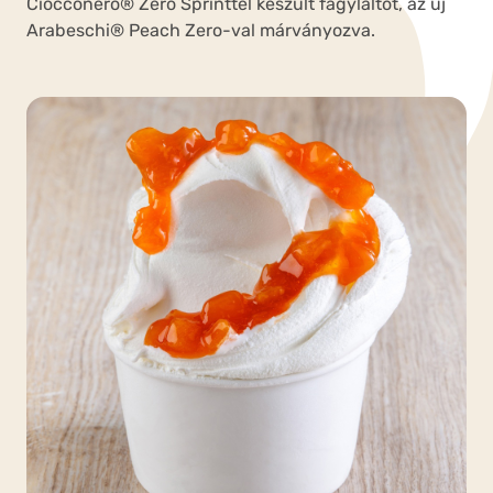
Ciocconero® Zero Sprinttel készült fagylaltot, az új
Arabeschi® Peach Zero-val márványozva.