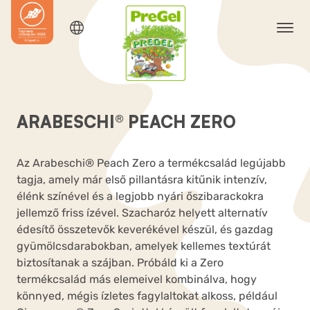
ARABESCHI® PEACH ZERO
Az Arabeschi® Peach Zero a termékcsalád legújabb
tagja, amely már első pillantásra kitűnik intenzív,
élénk színével és a legjobb nyári őszibarackokra
jellemző friss ízével. Szacharóz helyett alternatív
édesítő összetevők keverékével készül, és gazdag
gyümölcsdarabokban, amelyek kellemes textúrát
biztosítanak a szájban. Próbáld ki a Zero
termékcsalád más elemeivel kombinálva, hogy
könnyed, mégis ízletes fagylaltokat alkoss, például