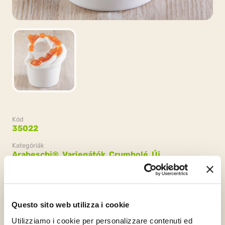
Kód
35022
Kategóriák
Arabeschi®,
Variegátók, Crumbolé,
Új
Csomagolás
2 vödrök x 3kg (6kg)
Questo sito web utilizza i cookie
Utilizziamo i cookie per personalizzare contenuti ed