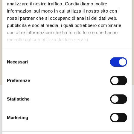
analizzare il nostro traffico. Condividiamo inoltre
informazioni sul modo in cui utilizza il nostro sito con i
nostri partner che si occupano di analisi dei dati web,
pubblicità e social media, i quali potrebbero combinarle
Gluténmentes
con altre informazioni che ha fornito loro o che hanno
raccolto dal suo utilizzo dei loro servizi.
Selezione
Richiedi informazioni
Necessari
del
consenso
Preferenze
Statistiche
Egyéb termékek, amelyek
érdekelhetik Önt
Marketing