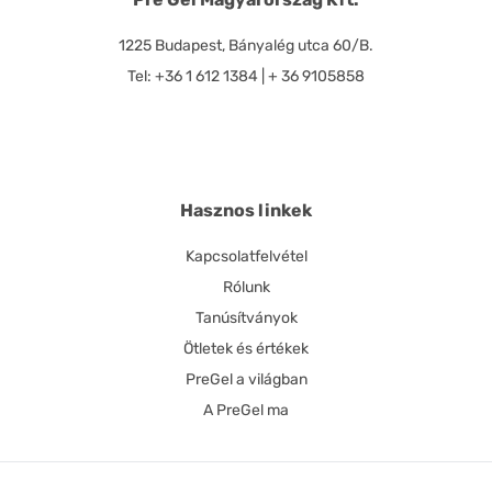
1225 Budapest, Bányalég utca 60/B.
Tel: +36 1 612 1384 | + 36 9105858
Hasznos linkek
Kapcsolatfelvétel
Rólunk
Tanúsítványok
Ötletek és értékek
PreGel a világban
A PreGel ma