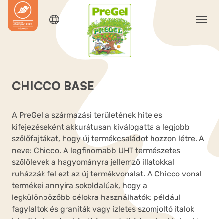
CHICCO BASE
A PreGel a származási területének hiteles
kifejezéseként akkurátusan kiválogatta a legjobb
szőlőfajtákat, hogy új termékcsaládot hozzon létre. A
neve: Chicco. A legfinomabb UHT természetes
szőlőlevek a hagyományra jellemző illatokkal
ruházzák fel ezt az új termékvonalat. A Chicco vonal
termékei annyira sokoldalúak, hogy a
legkülönbözőbb célokra használhatók: például
fagylaltok és graniták vagy ízletes szomjoltó italok