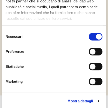
nostri partner che si occupano di analisi dei dati web,
pubblicità e social media, i quali potrebbero combinarle
con altre informazioni che ha fornito loro o che hanno
raccolto dal suo utilizzo dei loro servizi.
Selezione
Necessari
del
consenso
Preferenze
Kód
30338
Statistiche
Richiedi informazioni
Marketing
Mostra dettagli
Kapcsolatfelvétel