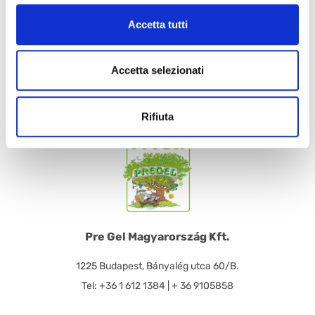
Kérjük ne habozzon kapcsolatba lépni velünk! Érdeklődését
Accetta tutti
szeretettel várjuk a honlapon feltüntetett elérhetőségeken.
Accetta selezionati
KAPCSOLATFELVÉTEL
Rifiuta
Pre Gel Magyarország Kft.
1225 Budapest, Bányalég utca 60/B.
Tel: +36 1 612 1384 | + 36 9105858