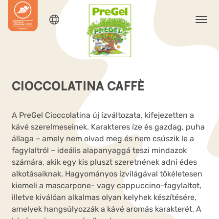
CIOCCOLATINA CAFFÈ
A PreGel Cioccolatina új ízváltozata, kifejezetten a
kávé szerelmeseinek. Karakteres íze és gazdag, puha
állaga – amely nem olvad meg és nem csúszik le a
fagylaltról – ideális alapanyaggá teszi mindazok
számára, akik egy kis pluszt szeretnének adni édes
alkotásaiknak. Hagyományos ízvilágával tökéletesen
kiemeli a mascarpone- vagy cappuccino-fagylaltot,
illetve kiválóan alkalmas olyan kelyhek készítésére,
amelyek hangsúlyozzák a kávé aromás karakterét. A