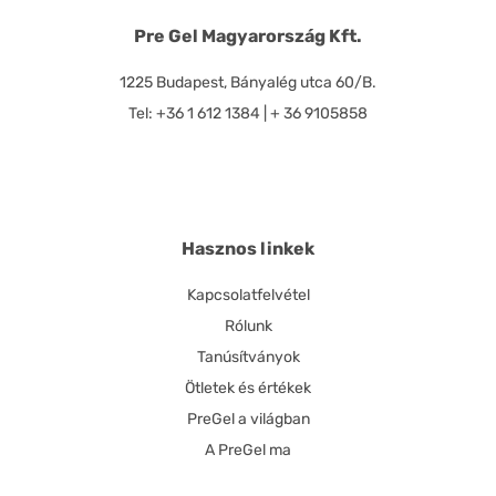
Pre Gel Magyarország Kft.
1225 Budapest, Bányalég utca 60/B.
Tel: +36 1 612 1384 | + 36 9105858
Hasznos linkek
Kapcsolatfelvétel
Rólunk
Tanúsítványok
Ötletek és értékek
PreGel a világban
A PreGel ma