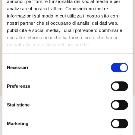
annunci, per fornire funzionalità dei social media e per
analizzare il nostro traffico. Condividiamo inoltre
informazioni sul modo in cui utilizza il nostro sito con i
nostri partner che si occupano di analisi dei dati web,
pubblicità e social media, i quali potrebbero combinarle
con altre informazioni che ha fornito loro o che hanno
Gluténmentes
Vegán
raccolto dal suo utilizzo dei loro servizi.
Selezione
Necessari
del
Richiedi informazioni
consenso
Preferenze
Statistiche
Egyéb termékek, amelyek
Marketing
érdekelhetik Önt