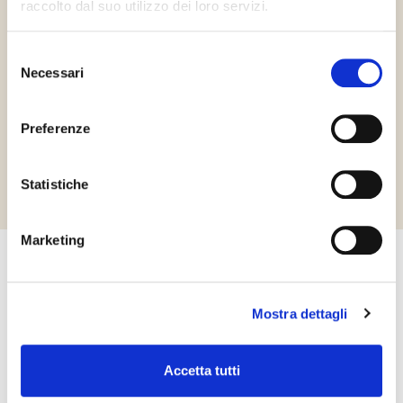
raccolto dal suo utilizzo dei loro servizi.
Csomagolás
2 vödrök x 3kg (6kg)
Selezione
Necessari
del
consenso
Preferenze
Richiedi informazioni
Statistiche
Marketing
Kapcsolatfelvétel
Kérjük ne habozzon kapcsolatba lépni velünk! Érdeklődését
Mostra dettagli
szeretettel várjuk a honlapon feltüntetett elérhetőségeken.
KAPCSOLATFELVÉTEL
Accetta tutti