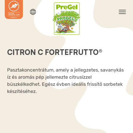
CITRON C FORTEFRUTTO®
Pasztakoncentrátum, amely a jellegzetes, savanykás
íz és aromás pép jellemezte citrusízzel
büszkélkedhet. Egész évben ideális frissítő sorbetek
készítéséhez.