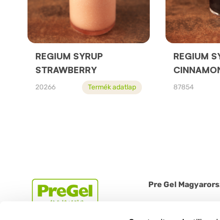
REGIUM SYRUP
REGIUM S
STRAWBERRY
CINNAMO
20266
Termék adatlap
87854
Pre Gel Magyarors
1225 Budapest, Bányal
Tel: +36 1 612 1384 | 