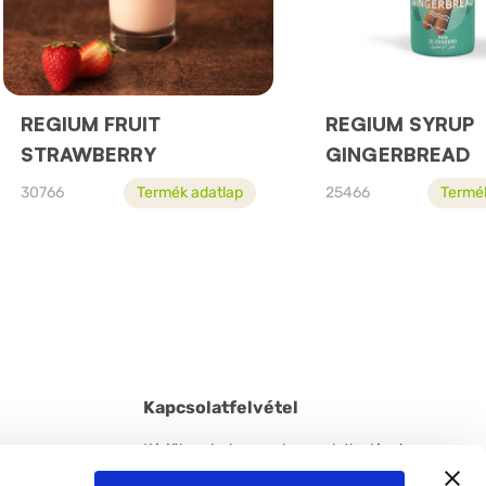
REGIUM FRUIT
REGIUM SYRUP
STRAWBERRY
GINGERBREAD
30766
Termék adatlap
25466
Termé
Kapcsolatfelvétel
Kérjük ne habozzon kapcsolatba lépni
velünk! Érdeklődését szeretettel várjuk a