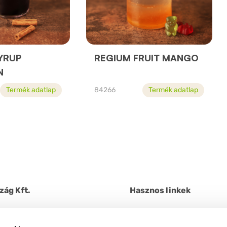
YRUP
REGIUM FRUIT MANGO
N
Termék adatlap
84266
Termék adatlap
zág Kft.
Hasznos linkek
ég utca 60/B.
Kapcsolatfelvétel
+ 36 9105858
Rólunk