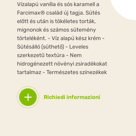
Vízalapú vanília és sós karamell a
Farcimax® család új tagja. Sütés
előtt és után is tökéletes torták,
mignonok és számos sütemény
törteléként. - Víz alapú kész krém -
Sütésálló (süthető) - Leveles
szerkezetű textúra - Nem
hidrogénezett növényi zsiradékokat
tartalmaz - Természetes színezékek
Richiedi informazioni