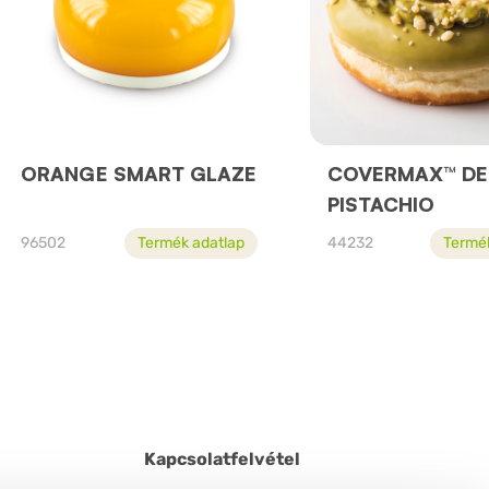
ORANGE SMART GLAZE
COVERMAX™ D
PISTACHIO
96502
Termék adatlap
44232
Termé
Kapcsolatfelvétel