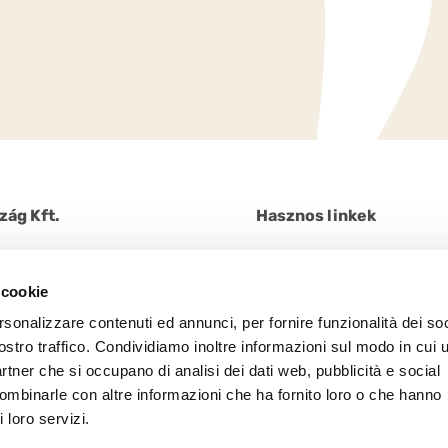
zág Kft.
Hasznos linkek
ég utca 60/B.
Kapcsolatfelvétel
+ 36 9105858
Rólunk
 cookie
Tanúsítványok
rsonalizzare contenuti ed annunci, per fornire funzionalità dei soc
Ötletek és értékek
ostro traffico. Condividiamo inoltre informazioni sul modo in cui u
PreGel a világban
partner che si occupano di analisi dei dati web, pubblicità e social
combinarle con altre informazioni che ha fornito loro o che hanno
A PreGel ma
 loro servizi.