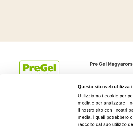
Pre Gel Magyarors
1225 Budapest, Bányal
Tel: +36 1 612 1384 | 
Questo sito web utilizza i
Utilizziamo i cookie per pe
media e per analizzare il n
il nostro sito con i nostri 
media, i quali potrebbero 
raccolto dal suo utilizzo dei