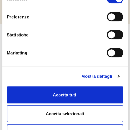
Richiedi informazioni
consenso
Preferenze
Statistiche
Kapcsolatfelvétel
Kérjük ne habozzon kapcsolatba lépni velünk! Érdeklődését
Marketing
szeretettel várjuk a honlapon feltüntetett elérhetőségeken.
KAPCSOLATFELVÉTEL
Mostra dettagli
Accetta tutti
Accetta selezionati