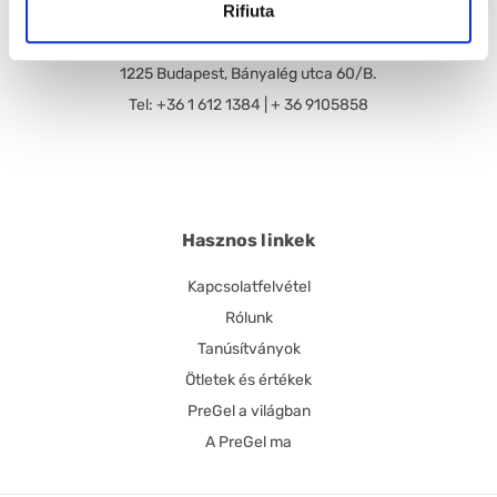
Rifiuta
Pre Gel Magyarország Kft.
1225 Budapest, Bányalég utca 60/B.
Tel: +36 1 612 1384 | + 36 9105858
Hasznos linkek
Kapcsolatfelvétel
Rólunk
Tanúsítványok
Ötletek és értékek
PreGel a világban
A PreGel ma