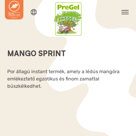
MANGO SPRINT
Por állagú instant termék, amely a lédús mangóra
emlékeztető egzotikus és finom zamattal
büszkélkedhet.