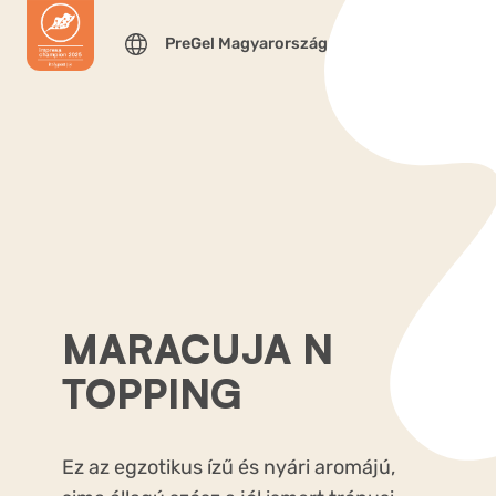
PreGel Magyarország
MARACUJA N
TOPPING
Ez az egzotikus ízű és nyári aromájú,