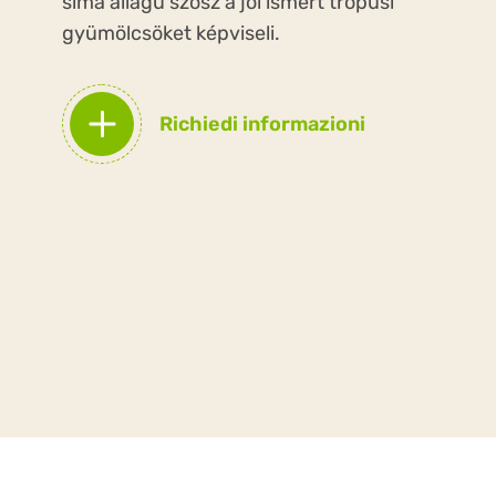
sima állagú szósz a jól ismert trópusi
gyümölcsöket képviseli.
Richiedi informazioni