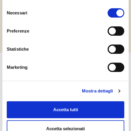
312098
Selezione
Necessari
del
consenso
Richiedi informazioni
Preferenze
Statistiche
Kapcsolatfelvétel
Marketing
Kérjük ne habozzon kapcsolatba lépni velünk! Érdeklődését
szeretettel várjuk a honlapon feltüntetett elérhetőségeken.
Mostra dettagli
KAPCSOLATFELVÉTEL
Accetta tutti
Accetta selezionati