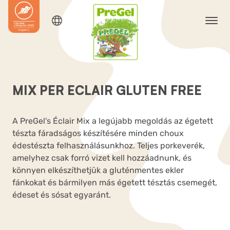
MIX PER ECLAIR GLUTEN FREE
A PreGel's Éclair Mix a legújabb megoldás az égetett
tészta fáradságos készítésére minden choux
édestészta felhasználásunkhoz. Teljes porkeverék,
amelyhez csak forró vizet kell hozzáadnunk, és
könnyen elkészíthetjük a gluténmentes ekler
fánkokat és bármilyen más égetett tésztás csemegét,
édeset és sósat egyaránt.