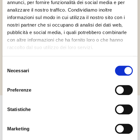
annunci, per fornire funzionalità dei social media e per
analizzare il nostro traffico. Condividiamo inoltre
informazioni sul modo in cui utilizza il nostro sito con i
nostri partner che si occupano di analisi dei dati web,
pubblicità e social media, i quali potrebbero combinarle
Vegán
Gluténmentes
con altre informazioni che ha fornito loro o che hanno
raccolto dal suo utilizzo dei loro servizi.
Selezione
Richiedi informazioni
Necessari
del
consenso
Preferenze
Statistiche
Egyéb termékek, amelyek
érdekelhetik Önt
Marketing