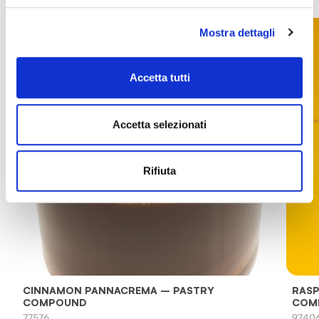
Mostra dettagli
Accetta tutti
Accetta selezionati
Rifiuta
CINNAMON PANNACREMA – PASTRY
RASP
COMPOUND
COM
77576
9740