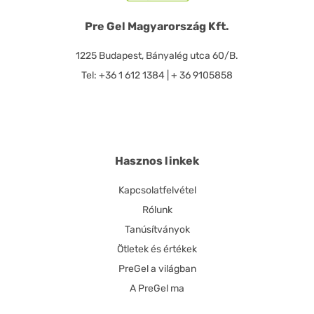
Pre Gel Magyarország Kft.
1225 Budapest, Bányalég utca 60/B.
Tel: +36 1 612 1384 | + 36 9105858
Hasznos linkek
Kapcsolatfelvétel
Rólunk
Tanúsítványok
Ötletek és értékek
PreGel a világban
A PreGel ma