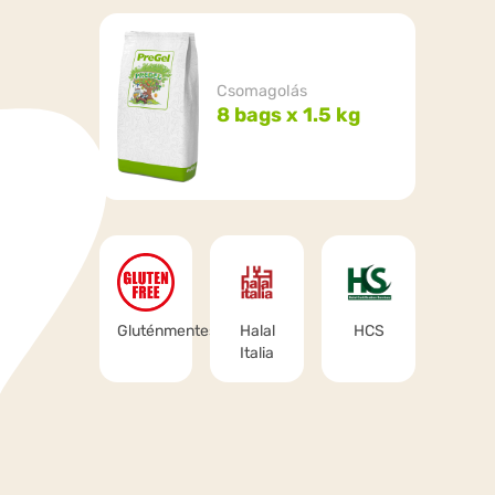
Csomagolás
8 bags x 1.5 kg
Gluténmentes
Halal
HCS
Italia