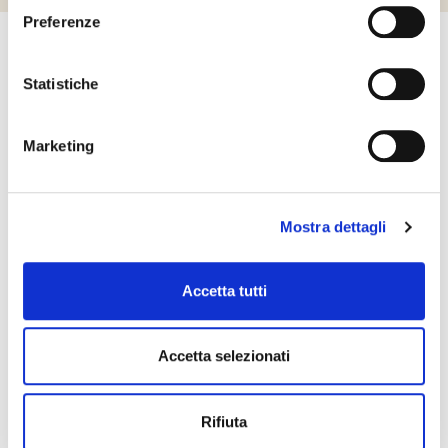
Preferenze
Kapcsolatfelvétel
Statistiche
Kérjük ne habozzon kapcsolatba lépni velünk! Érdeklődését
szeretettel várjuk a honlapon feltüntetett elérhetőségeken.
Marketing
KAPCSOLATFELVÉTEL
Mostra dettagli
Accetta tutti
Accetta selezionati
Pre Gel Magyarország Kft.
Rifiuta
1225 Budapest, Bányalég utca 60/B.