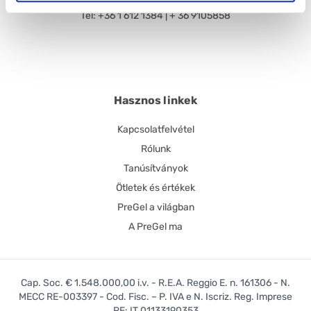
Tel: +36 1 612 1384 | + 36 9105858
Hasznos linkek
Kapcsolatfelvétel
Rólunk
Tanúsítványok
Ötletek és értékek
PreGel a világban
A PreGel ma
Cap. Soc. € 1.548.000,00 i.v. - R.E.A. Reggio E. n. 161306 - N.
MECC RE-003397 - Cod. Fisc. – P. IVA e N. Iscriz. Reg. Imprese
RE: IT 01133190353