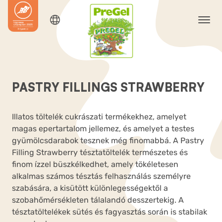
PASTRY FILLINGS STRAWBERRY
Illatos töltelék cukrászati termékekhez, amelyet
magas epertartalom jellemez, és amelyet a testes
gyümölcsdarabok tesznek még finomabbá. A Pastry
Filling Strawberry tésztatöltelék természetes és
finom ízzel büszkélkedhet, amely tökéletesen
alkalmas számos tésztás felhasználás személyre
szabására, a kisütött különlegességektől a
szobahőmérsékleten tálalandó desszertekig. A
tésztatöltelékek sütés és fagyasztás során is stabilak