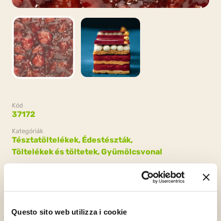
Kód
37172
Kategóriák
Tésztatöltelékek,
Édestészták,
Töltelékek és töltetek,
Gyümölcsvonal
Csomagolás
2 dobozok x 2.8kg (5.6kg)
Questo sito web utilizza i cookie