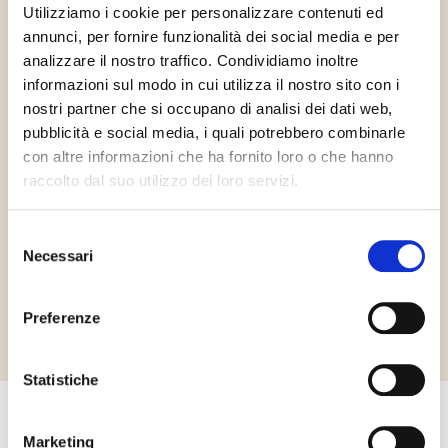
Utilizziamo i cookie per personalizzare contenuti ed
annunci, per fornire funzionalità dei social media e per
analizzare il nostro traffico. Condividiamo inoltre
informazioni sul modo in cui utilizza il nostro sito con i
nostri partner che si occupano di analisi dei dati web,
pubblicità e social media, i quali potrebbero combinarle
con altre informazioni che ha fornito loro o che hanno
raccolto dal suo utilizzo dei loro servizi.
Gluténmentes
Vegán
Selezione
Necessari
del
consenso
Richiedi informazioni
Preferenze
Statistiche
Marketing