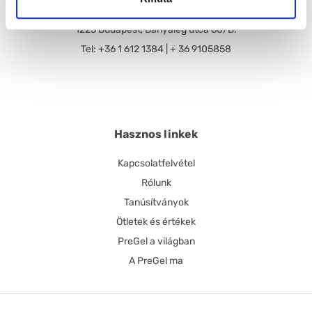
Pre Gel Magyarország Kft.
1225 Budapest, Bányalég utca 60/B.
Tel: +36 1 612 1384 | + 36 9105858
Hasznos linkek
Kapcsolatfelvétel
Rólunk
Tanúsítványok
Ötletek és értékek
PreGel a világban
A PreGel ma