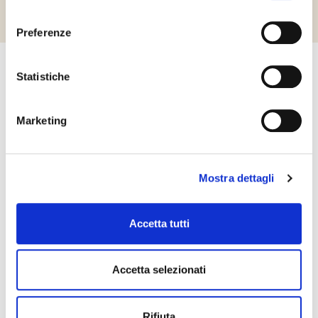
consenso
Preferenze
Kapcsolatfelvétel
Statistiche
Kérjük ne habozzon kapcsolatba lépni velünk! Érdeklődését
szeretettel várjuk a honlapon feltüntetett elérhetőségeken.
Marketing
KAPCSOLATFELVÉTEL
Mostra dettagli
Accetta tutti
Accetta selezionati
Rifiuta