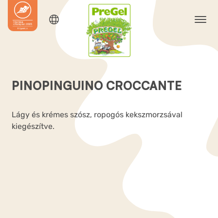
PINOPINGUINO CROCCANTE
Lágy és krémes szósz, ropogós kekszmorzsával
kiegészítve.